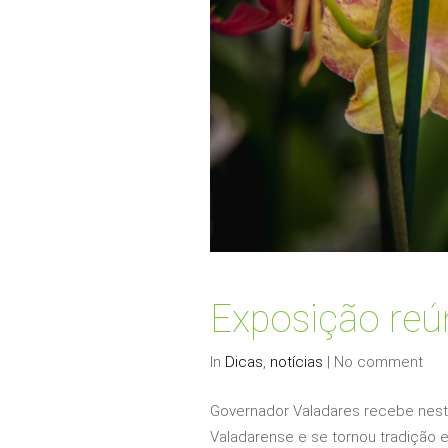
Exposição reú
In
Dicas
,
notícias
|
No comment
Governador Valadares recebe neste
Valadarense e se tornou tradição 