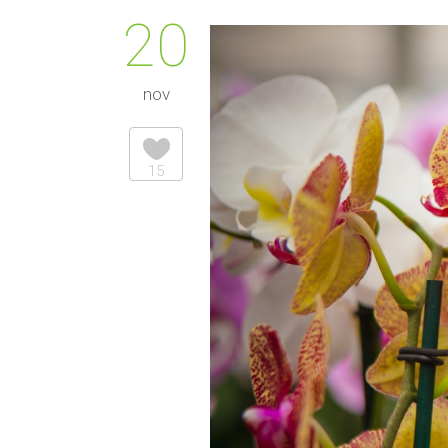
20
nov
15