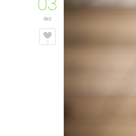
03
dez
2