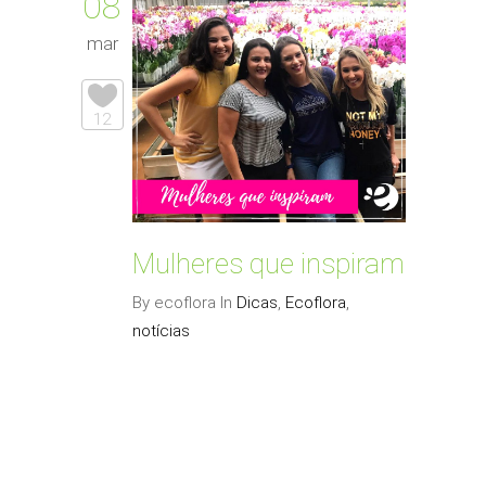
08
mar
12
Mulheres que inspiram
By ecoflora In
Dicas
,
Ecoflora
,
notícias